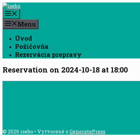
Preskočiť
na
Menu
obsah
Menu
Úvod
Požičovňa
Rezervácia prepravy
Reservation on 2024-10-18 at 18:00
© 2026 isebo
• Vytvorené s
GeneratePress