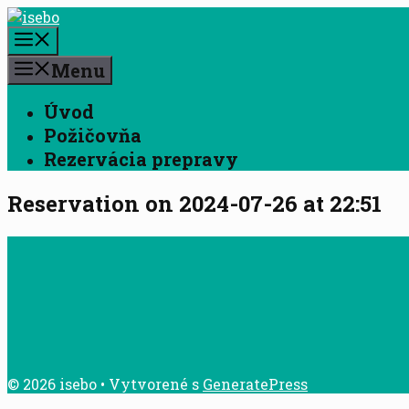
Preskočiť
na
Menu
obsah
Menu
Úvod
Požičovňa
Rezervácia prepravy
Reservation on 2024-07-26 at 22:51
© 2026 isebo
• Vytvorené s
GeneratePress