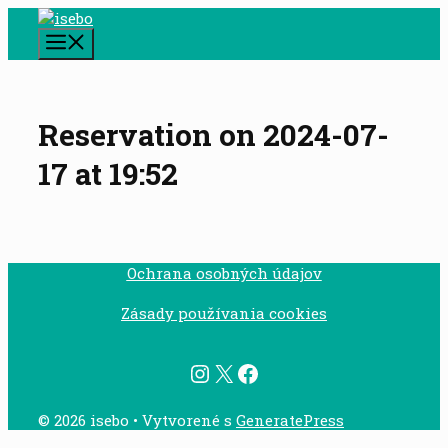
Preskočiť
na
Menu
obsah
Reservation on 2024-07-
17 at 19:52
Ochrana osobných údajov
Zásady používania cookies
Instagram
X
Facebook
© 2026 isebo
• Vytvorené s
GeneratePress