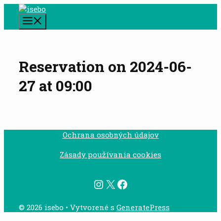
Preskočiť
na
Menu
obsah
Reservation on 2024-06-
27 at 09:00
Ochrana osobných údajov
Zásady používania cookies
Instagram
X
Facebook
© 2026 isebo
• Vytvorené s
GeneratePress