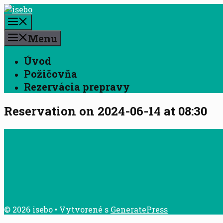
Preskočiť
na
Menu
obsah
Menu
Úvod
Požičovňa
Rezervácia prepravy
Reservation on 2024-06-14 at 08:30
© 2026 isebo
• Vytvorené s
GeneratePress