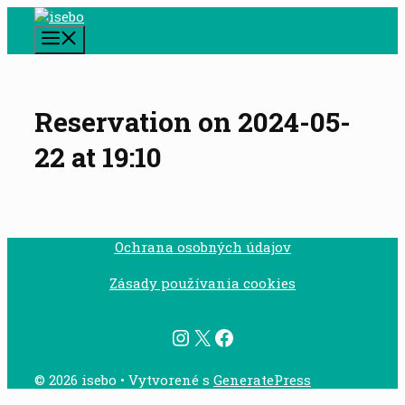
Preskočiť
na
Menu
obsah
Reservation on 2024-05-
22 at 19:10
Ochrana osobných údajov
Zásady používania cookies
Instagram
X
Facebook
© 2026 isebo
• Vytvorené s
GeneratePress