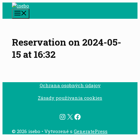
Preskočiť
na
Menu
obsah
Reservation on 2024-05-
15 at 16:32
Ochrana osobných údajov
Zásady používania cookies
Instagram
X
Facebook
© 2026 isebo
• Vytvorené s
GeneratePress