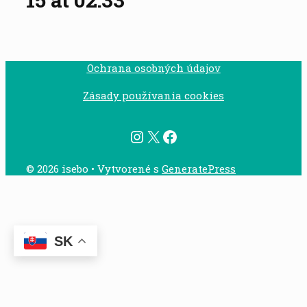
Ochrana osobných údajov
Zásady používania cookies
Instagram
X
Facebook
© 2026 isebo
• Vytvorené s
GeneratePress
SK