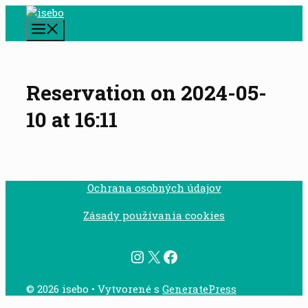
Preskočiť
na
Menu
obsah
Reservation on 2024-05-
10 at 16:11
Ochrana osobných údajov
Zásady používania cookies
Instagram
X
Facebook
© 2026 isebo
• Vytvorené s
GeneratePress