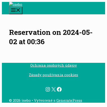
Preskočiť
na
Menu
obsah
Reservation on 2024-05-
02 at 00:36
Ochrana osobných údajov
Zásady používania cookies
Instagram
X
Facebook
© 2026 isebo
• Vytvorené s
GeneratePress