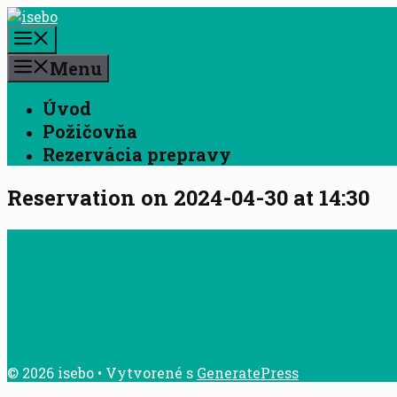
Preskočiť
na
Menu
obsah
Menu
Úvod
Požičovňa
Rezervácia prepravy
Reservation on 2024-04-30 at 14:30
© 2026 isebo
• Vytvorené s
GeneratePress