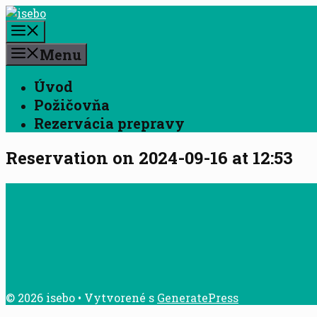
Preskočiť
na
Menu
obsah
Menu
Úvod
Požičovňa
Rezervácia prepravy
Reservation on 2024-09-16 at 12:53
© 2026 isebo
• Vytvorené s
GeneratePress