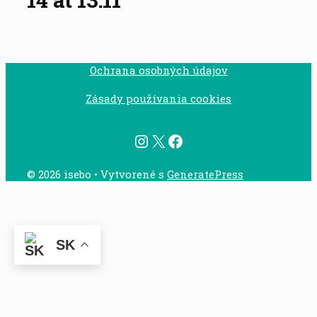
Ochrana osobných údajov
Zásady používania cookies
Instagram
X
Facebook
© 2026 isebo
• Vytvorené s
GeneratePress
SK