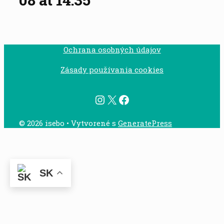
Ochrana osobných údajov
Zásady používania cookies
Instagram
X
Facebook
© 2026 isebo
• Vytvorené s
GeneratePress
SK